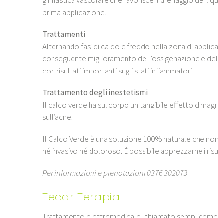
prima applicazione.
Trattamenti
Alternando fasi di caldo e freddo nella zona di appli
conseguente miglioramento dell’ossigenazione e del dren
con risultati importanti sugli stati infiammatori.
Trattamento degli inestetismi
Il calco verde ha sul corpo un tangibile effetto dimagr
sull’acne.
Il Calco Verde è una soluzione 100% naturale che non 
né invasivo né doloroso. È possibile apprezzarne i risul
Per informazioni e prenotazioni 0376 302073
Tecar Terapia
Trattamento elettromedicale, chiamato semplicement