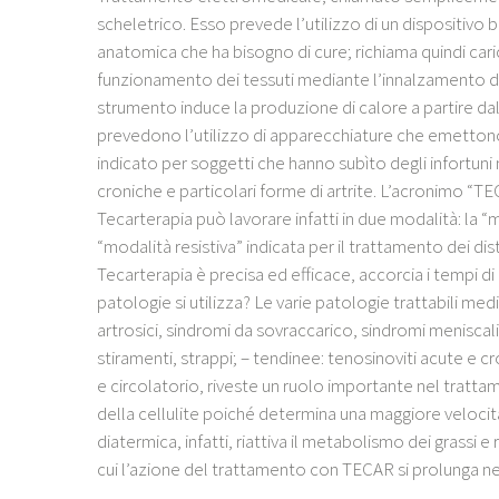
scheletrico. Esso prevede l’utilizzo di un dispositivo 
anatomica che ha bisogno di cure; richiama quindi cari
funzionamento dei tessuti mediante l’innalzamento d
strumento induce la produzione di calore a partire dall
prevedono l’utilizzo di apparecchiature che emetton
indicato per soggetti che hanno subìto degli infortuni 
croniche e particolari forme di artrite. L’acronimo “T
Tecarterapia può lavorare infatti in due modalità: la “mo
“modalità resistiva” indicata per il trattamento dei dist
Tecarterapia è precisa ed efficace, accorcia i tempi di
patologie si utilizza? Le varie patologie trattabili medi
artrosici, sindromi da sovraccarico, sindromi meniscali,
stiramenti, strappi; – tendinee: tenosinoviti acute e cr
e circolatorio, riveste un ruolo importante nel tratta
della cellulite poiché determina una maggiore veloci
diatermica, infatti, riattiva il metabolismo dei grassi e 
cui l’azione del trattamento con TECAR si prolunga n