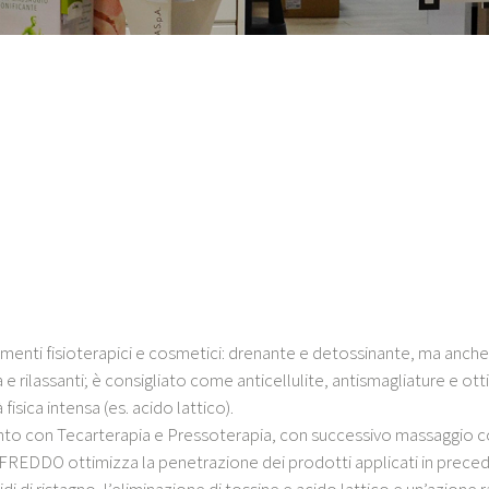
tamenti fisioterapici e cosmetici: drenante e detossinante, ma anch
a e rilassanti; è consigliato come anticellulite, antismagliature e o
fisica intensa (es. acido lattico).
ento con Tecarterapia e Pressoterapia, con successivo massaggio co
EDDO ottimizza la penetrazione dei prodotti applicati in preced
di di ristagno, l’eliminazione di tossine e acido lattico e un’azione ra