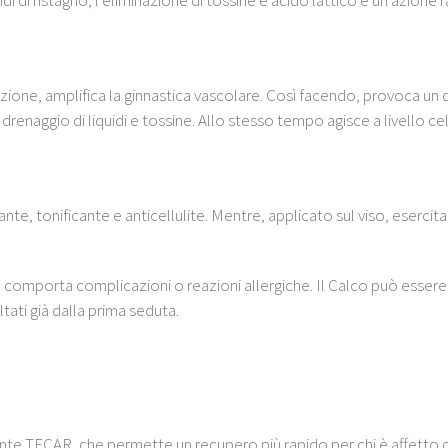
cazione, amplifica la ginnastica vascolare. Così facendo, provoca 
aggio di liquidi e tossine. Allo stesso tempo agisce a livello cellu
ante, tonificante e anticellulite. Mentre, applicato sul viso, eserci
comporta complicazioni o reazioni allergiche. Il Calco può essere a
tati già dalla prima seduta.
e TECAR, che permette un recupero più rapido per chi è affetto 