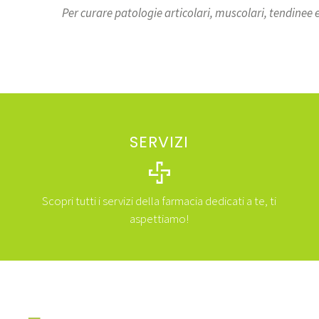
Per curare patologie articolari, muscolari, tendinee e
SERVIZI
Scopri tutti i servizi della farmacia dedicati a te, ti
aspettiamo!
SCOPRI I SERVIZI