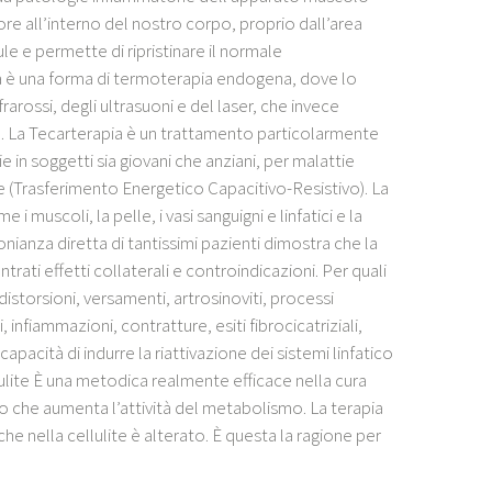
ore all’interno del nostro corpo, proprio dall’area
le e permette di ripristinare il normale
a è una forma di termoterapia endogena, dove lo
arossi, degli ultrasuoni e del laser, che invece
. La Tecarterapia è un trattamento particolarmente
 in soggetti sia giovani che anziani, per malattie
e (Trasferimento Energetico Capacitivo-Resistivo). La
 muscoli, la pelle, i vasi sanguigni e linfatici e la
monianza diretta di tantissimi pazienti dimostra che la
rati effetti collaterali e controindicazioni. Per quali
 distorsioni, versamenti, artrosinoviti, processi
infiammazioni, contratture, esiti fibrocicatriziali,
apacità di indurre la riattivazione dei sistemi linfatico
lulite È una metodica realmente efficace nella cura
o che aumenta l’attività del metabolismo. La terapia
, che nella cellulite è alterato. È questa la ragione per