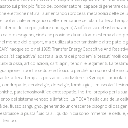
basato sul principio fisico del condensatore, capace di generare cal
che elettriche naturali aumentando i processi metabolici delle cellu
el potenziale energetico delle membrane cellulari. La Tecarterapi
’interno del corpo (calore endogeno).A differenza del sistema a infr
o calore esogeno, cioè che proviene da una fonte esterna al corpo
nel mondo dello sport, ma è utilizzata per tantissime altre patologie
ECAR” nacque solo nel 1995: Transfer Energy Capacitive And Resistiv
dalità capacitiva” adatta alla cura dei problemi ai tessuti molli come i
urbi di ossa, articolazioni, cartilagini, tendini e legamenti. La testi
 guarigione in poche sedute ed è sicura perché non sono state riscont
ante la Tecarterapia si possono suddividere in 3 gruppi: – articolari:
 condropatie, cervicalgie, dorsalgie, lombalgie; – muscolari: lesioni, 
oniche, paratenosinoviti ed entesopatie. Inoltre, proprio per la sua c
mento del sistema venoso e linfatico. La TECAR nella cura della cel
tà del flusso sanguigno, generando un crescente bisogno di ossigen
restituisce la giusta fluidità al liquido in cui sono immerse le cellule
el tempo.