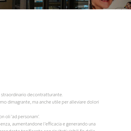
e straordinario decontratturante.
ttimo dimagrante, ma anche utile per alleviare dolori
n oli ‘ad personam’.
enza, aumentandone l’efficacia e generando una
ssodante tonificante con risultati visibili fin dalla