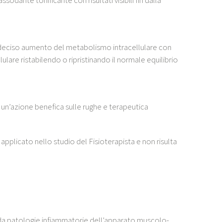
un deciso aumento del metabolismo intracellulare con
lare ristabilendo o ripristinando il normale equilibrio
ta un’azione benefica sulle rughe e terapeutica
pplicato nello studio del Fisioterapista e non risulta
da patologie infiammatorie dell’apparato muscolo-