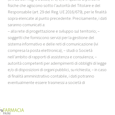
fisiche che agiscono sotto l’autorità del Titolare e del
Responsabile (art. 29 del Reg. UE 2016/679), per le finalità
sopra elencate al punto precedente. Precisamente, i dati
saranno comunicati a:
– alla rete di progettazione e sviluppo sul territorio; –
soggetti che forniscono servizi per la gestione del
sistema informativo e delle reti di comunicazione (ivi
compresa la posta elettronica); – studi o Società
nell’ambito di rapporti di assistenza e consulenza; –
autorità competenti per adempimenti di obblighi di legge
e/o di disposizioni di organi pubblici, su richiesta; – in caso
di finalità amministrativo contabile, i dati potranno
eventualmente essere trasmessi a società di
informazione commerciale per la valutazione della
solvibilità e delle abitudini di pagamento e/o a soggetti
per finalità di recupero crediti. I soggetti appartenenti alle
categorie suddette svolgono la funzione di Responsabile
del trattamento dei dati, oppure operano in totale