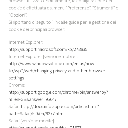
browser utilizzato. Solitamente, la configurazione dei
cookie è effettuata dal menu “Preferenze”, “Strumenti” o
“Opzioni”.
Si riportano di seguito i link alle guide per le gestione dei
cookie dei principali browser:
Internet Explorer:
http://support.microsoft.com/kb/278835
Internet Explorer [versione mobile]:
http://www.windowsphone.com/en-us/how-
to/wp7/web/changing-privacy-and-other-browser-
settings
Chrome:
http://support.google.com/chrome/bin/answer.py?
hl=en-GB&answer=95647
Safari:
http://docs.info.apple.com/article.html?
path=Safari/5.0/en/9277.html
Safari [versione mobile]:
http://support.apple.com/kb/HT1677