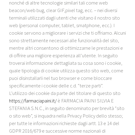
nonché di altre tecnologie similari tali come web
beacon/web bug, clear GIF,pixel tag, ecc. – nei diversi
terminali utilizzati dagli utenti che visitano il nostro sito
web (personal computer, tablet, smatphone, ecc.). I
cookie servono a migliorare i servizi che ti offriamo. Alcuni
sono strettamente necessari alle funzionalità del sito,
mentre altri consentono di ottimizzarne le prestazioni e
di offrire una migliore esperienza all’utente. In seguito
troverai informazione dettagliata su cosa sono i cookie,
quale tipologia di cookie utilizza questo sito web, come
puoi disinstallarli nel tuo browser e come bloccare
specificamente i cookie delle c.d. “terze parti”.
L’utilizzo dei cookie da parte del titolare di questo sito
https://farmaciapaini.it/
è FARMACIA PAINI SILVIA E
STEFANIA S.N.C., in seguito denominato per brevità “sito
o sito web”, si inquadra nella Privacy Policy dello stesso;
per tutte le informazioni richieste dagli artt. 13 e 14 del
GDPR 2016/679 e successive norme nazionali di