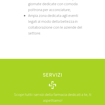
giornate dedicate con comoda
poltrona per acconciature;
Ampia zona dedicata agli eventi
legati al modo della bellezza in
collaborazione con le aziende del
settore.
SERVIZI
Scopri tutti i servizi della farmacia dedicati a te, ti
aspettiamo!