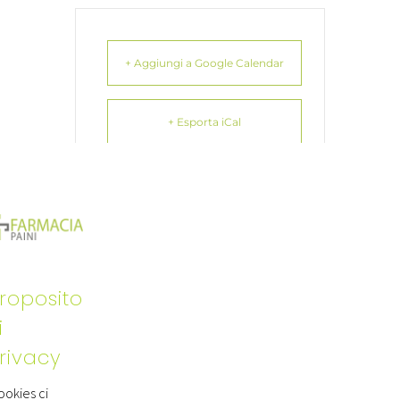
+ Aggiungi a Google Calendar
+ Esporta iCal
CONDIVIDI QUESTO EVENTO
roposito
i
rivacy
cookies ci